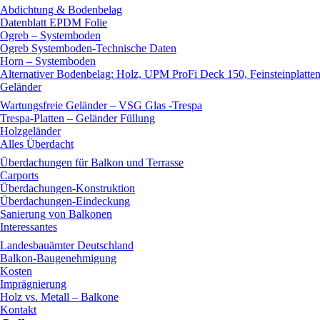
Abdichtung & Bodenbelag
Datenblatt EPDM Folie
Ogreb – Systemboden
Ogreb Systemboden-Technische Daten
Horn – Systemboden
Alternativer Bodenbelag: Holz, UPM ProFi Deck 150, Feinsteinplatte
Geländer
Wartungsfreie Geländer – VSG Glas -Trespa
Trespa-Platten – Geländer Füllung
Holzgeländer
Alles Überdacht
Überdachungen für Balkon und Terrasse
Carports
Überdachungen-Konstruktion
Überdachungen-Eindeckung
Sanierung von Balkonen
Interessantes
Landesbauämter Deutschland
Balkon-Baugenehmigung
Kosten
Imprägnierung
Holz vs. Metall – Balkone
Kontakt