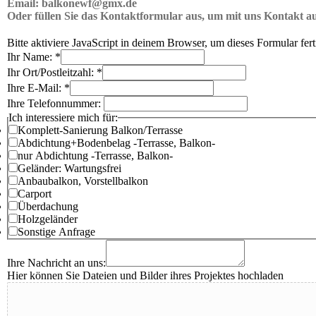
Email: balkonewf@gmx.de
Oder füllen Sie das Kontaktformular aus, um mit uns Kontakt 
Bitte aktiviere JavaScript in deinem Browser, um dieses Formular fert
Ihr Name:
*
Ihr Ort/Postleitzahl:
*
Ihre E-Mail:
*
Ihre Telefonnummer:
Ich interessiere mich für:
Komplett-Sanierung Balkon/Terrasse
Abdichtung+Bodenbelag -Terrasse, Balkon-
nur Abdichtung -Terrasse, Balkon-
Geländer: Wartungsfrei
Anbaubalkon, Vorstellbalkon
Carport
Überdachung
Holzgeländer
Sonstige Anfrage
Ihre Nachricht an uns:
Hier können Sie Dateien und Bilder ihres Projektes hochladen